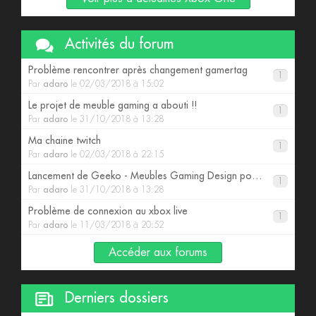
Activités du forum
Problème rencontrer après changement gamertag
1
Par
adaro
le 02/03/2018 à 15:02
Le projet de meuble gaming a abouti !!
1
Par
adaro
le 31/10/2018 à 13:28
Ma chaine twitch
1
Par
adaro
le 02/03/2018 à 22:15
Lancement de Geeko - Meubles Gaming Design pour consoles
1
Par
adaro
le 31/10/2018 à 13:28
Problème de connexion au xbox live
1
Par
adaro
le 11/03/2018 à 20:52
Accéder aux forums
Derniers dossiers