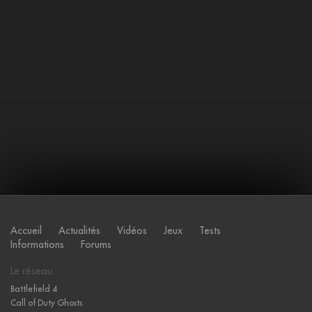
Accueil
Actualités
Vidéos
Jeux
Tests
Informations
Forums
Le réseau
Battlefield 4
Call of Duty Ghosts