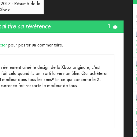
017 : Résumé de la
 Xbox
al tire sa révérence
1
cter
pour poster un commentaire.
 réellement aimé le design de la Xbox originale, c'est
 fait cela quand ils ont sorti la version Slim. Qui achèterait
t meilleur dans tous les sens? En ce qui concerne le X,
currence fait ressortir le meilleur de tous.
____________________