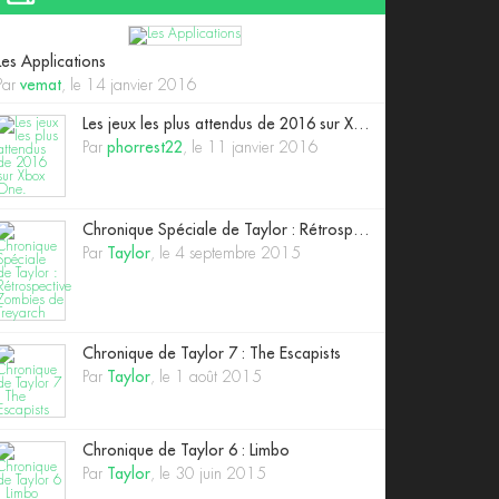
Les Applications
Par
vemat
, le 14 janvier 2016
Les jeux les plus attendus de 2016 sur Xbox One.
Par
phorrest22
, le 11 janvier 2016
Chronique Spéciale de Taylor : Rétrospective Zombies de Treyarch
Par
Taylor
, le 4 septembre 2015
Chronique de Taylor 7 : The Escapists
Par
Taylor
, le 1 août 2015
Chronique de Taylor 6 : Limbo
Par
Taylor
, le 30 juin 2015