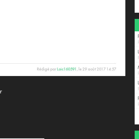
Rédigé par
Loic160591
, le 29 août 2017 14:57
r