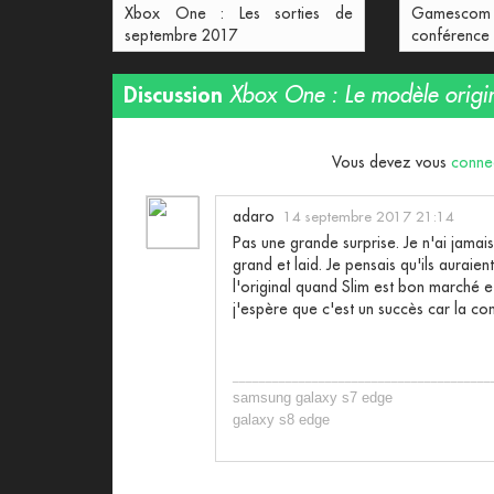
Xbox One : Les sorties de
Gamescom 2
septembre 2017
conférence
Discussion
Xbox One : Le modèle origin
Vous devez vous
conne
adaro
14 septembre 2017 21:14
Pas une grande surprise. Je n'ai jamais
grand et laid. Je pensais qu'ils auraient
l'original quand Slim est bon marché e
j'espère que c'est un succès car la con
_______________________________________
samsung galaxy s7 edge
galaxy s8 edge