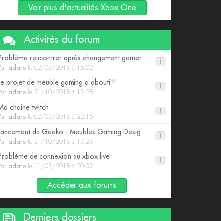
Voir plus d'actualités Xbox One
Activités du forum
Problème rencontrer après changement gamertag
1
Par
adaro
le 02/03/2018 à 15:02
Le projet de meuble gaming a abouti !!
1
Par
adaro
le 31/10/2018 à 13:28
Ma chaine twitch
1
Par
adaro
le 02/03/2018 à 22:15
Lancement de Geeko - Meubles Gaming Design pour consoles
1
Par
adaro
le 31/10/2018 à 13:28
Problème de connexion au xbox live
1
Par
adaro
le 11/03/2018 à 20:52
Accéder aux forums
Derniers dossiers