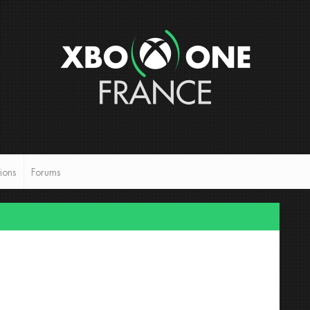
ions
Forums