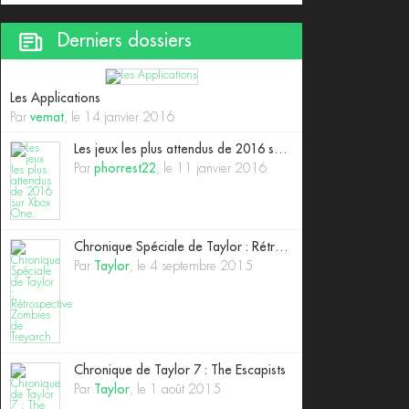
Derniers dossiers
Les Applications
Par
vemat
, le 14 janvier 2016
Les jeux les plus attendus de 2016 sur Xbox One.
Par
phorrest22
, le 11 janvier 2016
Chronique Spéciale de Taylor : Rétrospective Zombies de Treyarch
Par
Taylor
, le 4 septembre 2015
Chronique de Taylor 7 : The Escapists
Par
Taylor
, le 1 août 2015