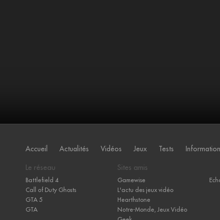
Accueil
Actualités
Vidéos
Jeux
Tests
Informatio
Le réseau
Sites amis
Battlefield 4
Gamewise
Ech
Call of Duty Ghosts
L'actu des jeux vidéo
GTA 5
Hearthstone
GTA
Notre-Monde, Jeux Vidéo
Geek