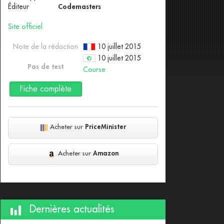
Éditeur
Codemasters
Site officiel
Note de la rédaction
10 juillet 2015
10 juillet 2015
Pas de test
Course
Fiche complète
Acheter sur
PriceMinister
Acheter sur
Amazon
Dernières actualités