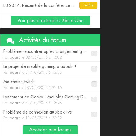
E3 2017 : Résumé de la conférence Ubisoft
Trailer
Voir plus d'actualités Xbox One
Activités du forum
Problème rencontrer après changement gamertag
1
Par
adaro
le 02/03/2018 à 15:02
Le projet de meuble gaming a abouti !!
1
Par
adaro
le 31/10/2018 à 13:28
Ma chaine twitch
1
Par
adaro
le 02/03/2018 à 22:15
Lancement de Geeko - Meubles Gaming Design pour consoles
1
Par
adaro
le 31/10/2018 à 13:28
Problème de connexion au xbox live
1
Par
adaro
le 11/03/2018 à 20:52
Accéder aux forums