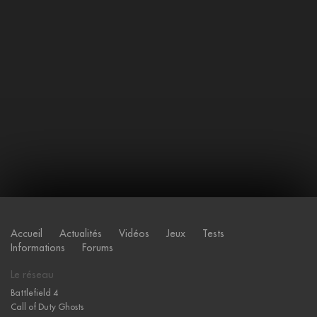
Accueil
Actualités
Vidéos
Jeux
Tests
Informations
Forums
Le réseau
Battlefield 4
Call of Duty Ghosts