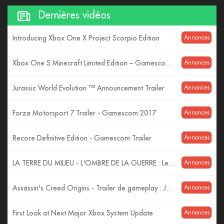
Dernières vidéos
Introducing Xbox One X Project Scorpio Edition
Annonces
Xbox One S Minecraft Limited Edition – Gamescom 2017 – 4K Reveal
Annonces
Jurassic World Evolution ™ Announcement Trailer
Annonces
Forza Motorsport 7 Trailer - Gamescom 2017
Annonces
Recore Definitive Edition - Gamescom Trailer
Annonces
LA TERRE DU MILIEU - L'OMBRE DE LA GUERRE : Les Monstres ! (Trailer VF)
Annonces
Assassin's Creed Origins - Trailer de gameplay : Jeux de pouvoir - Gamescom 2017 [OFFICIEL] VF HD
Annonces
First Look at Next Major Xbox System Update
Annonces