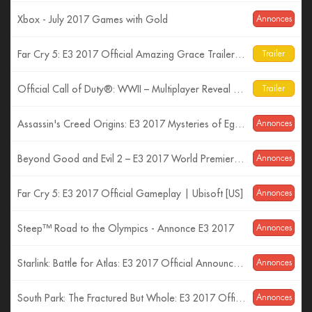
Xbox - July 2017 Games with Gold
Annonces
Far Cry 5: E3 2017 Official Amazing Grace Trailer| Ubisoft [US]
Trailer
Official Call of Duty®: WWII – Multiplayer Reveal Trailer
Trailer
Assassin's Creed Origins: E3 2017 Mysteries of Egypt Trailer
Annonces
Beyond Good and Evil 2 – E3 2017 World Premiere Cinematic Trailer
Annonces
Far Cry 5: E3 2017 Official Gameplay | Ubisoft [US]
Annonces
Steep™ Road to the Olympics - Annonce E3 2017
Annonces
Starlink: Battle for Atlas: E3 2017 Official Announcement Trailer | Ubisoft [US]
Annonces
South Park: The Fractured But Whole: E3 2017 Official Trailer – Time to Take a Stand | Ubisoft [US]
Annonces