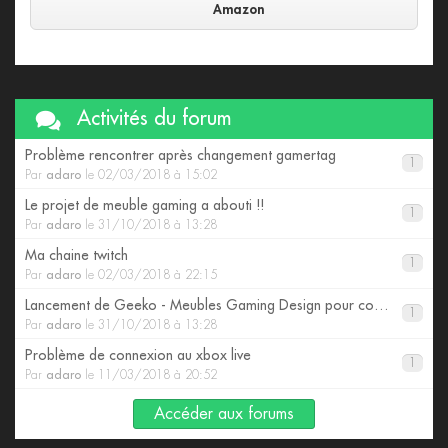
Amazon
Activités du forum
Problème rencontrer après changement gamertag
1
Par
adaro
le 02/03/2018 à 15:02
Le projet de meuble gaming a abouti !!
1
Par
adaro
le 31/10/2018 à 13:28
Ma chaine twitch
1
Par
adaro
le 02/03/2018 à 22:15
Lancement de Geeko - Meubles Gaming Design pour consoles
1
Par
adaro
le 31/10/2018 à 13:28
Problème de connexion au xbox live
1
Par
adaro
le 11/03/2018 à 20:52
Accéder aux forums