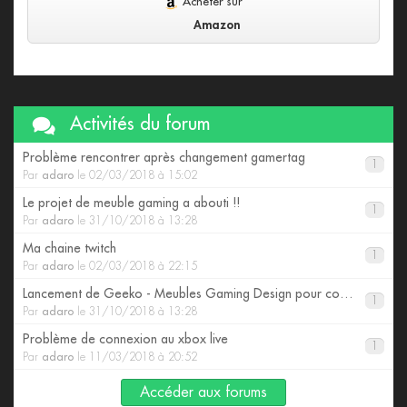
Acheter sur
Amazon
Activités du forum
Problème rencontrer après changement gamertag
1
Par
adaro
le 02/03/2018 à 15:02
Le projet de meuble gaming a abouti !!
1
Par
adaro
le 31/10/2018 à 13:28
Ma chaine twitch
1
Par
adaro
le 02/03/2018 à 22:15
Lancement de Geeko - Meubles Gaming Design pour consoles
1
Par
adaro
le 31/10/2018 à 13:28
Problème de connexion au xbox live
1
Par
adaro
le 11/03/2018 à 20:52
Accéder aux forums