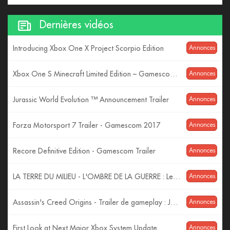
Dernières vidéos
Introducing Xbox One X Project Scorpio Edition
Annonces
Xbox One S Minecraft Limited Edition – Gamescom 2017 – 4K Reveal
Annonces
Jurassic World Evolution ™ Announcement Trailer
Annonces
Forza Motorsport 7 Trailer - Gamescom 2017
Annonces
Recore Definitive Edition - Gamescom Trailer
Annonces
LA TERRE DU MILIEU - L'OMBRE DE LA GUERRE : Les Monstres ! (Trailer VF)
Annonces
Assassin's Creed Origins - Trailer de gameplay : Jeux de pouvoir - Gamescom 2017 [OFFICIEL] VF HD
Annonces
First Look at Next Major Xbox System Update
Annonces