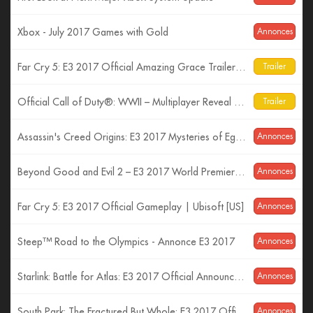
Xbox - July 2017 Games with Gold
Annonces
Far Cry 5: E3 2017 Official Amazing Grace Trailer| Ubisoft [US]
Trailer
Official Call of Duty®: WWII – Multiplayer Reveal Trailer
Trailer
Assassin's Creed Origins: E3 2017 Mysteries of Egypt Trailer
Annonces
Beyond Good and Evil 2 – E3 2017 World Premiere Cinematic Trailer
Annonces
Far Cry 5: E3 2017 Official Gameplay | Ubisoft [US]
Annonces
Steep™ Road to the Olympics - Annonce E3 2017
Annonces
Starlink: Battle for Atlas: E3 2017 Official Announcement Trailer | Ubisoft [US]
Annonces
South Park: The Fractured But Whole: E3 2017 Official Trailer – Time to Take a Stand | Ubisoft [US]
Annonces