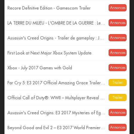
Recore Definitive Edition - Gamescom Trailer
Annonces
LA TERRE DU MILIEU - L'OMBRE DE LA GUERRE : Les Monstres ! (Trailer VF)
Annonces
Assassin's Creed Origins - Trailer de gameplay : Jeux de pouvoir - Gamescom 2017 [OFFICIEL] VF HD
Annonces
First Look at Next Major Xbox System Update
Annonces
Xbox - July 2017 Games with Gold
Annonces
Far Cry 5: E3 2017 Official Amazing Grace Trailer| Ubisoft [US]
Trailer
Official Call of Duty®: WWII – Multiplayer Reveal Trailer
Trailer
Assassin's Creed Origins: E3 2017 Mysteries of Egypt Trailer
Annonces
Beyond Good and Evil 2 – E3 2017 World Premiere Cinematic Trailer
Annonces