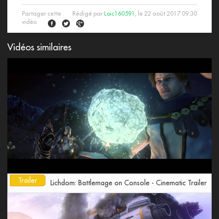
Partager cette
Rédigé par
Loic160591
, le 22 août 2017 09:30
vidéo
Vidéos similaires
Trailer
Lichdom: Battlemage on Console - Cinematic Trailer