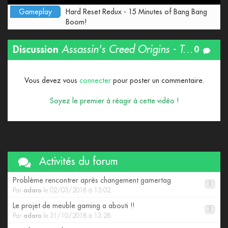
Gameplay
Hard Reset Redux - 15 Minutes of Bang Bang
Boom!
Discussion
Assassin's Creed Origins - Trailer de gameplay : Jeux de pouvoir - Gamescom 2017 [OFFICIEL] VF HD
0
Vous devez vous
connecter
pour poster un commentaire.
Soyez le premier à réagir à cette vidéo !
Activités du forum
Problème rencontrer après changement gamertag
1
Par
adaro
le 02/03/2018 à 15:02
Le projet de meuble gaming a abouti !!
1
Par
adaro
le 31/10/2018 à 13:28