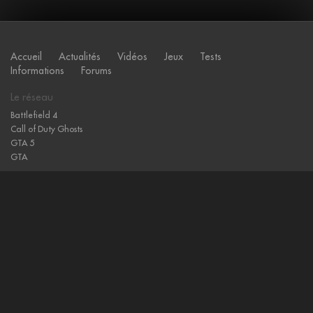
Accueil
Actualités
Vidéos
Jeux
Tests
Informations
Forums
Le réseau
Battlefield 4
Call of Duty Ghosts
GTA 5
GTA
Sites amis
Gamewise
L'actu des jeux vidéo
Hearthstone
Notre-Monde, Jeux Vidéo Geek
Echange de jeux vidéo