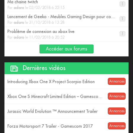
Ma chaine twitch
1
Par
adaro
le 02/03/2018 à 22:15
Lancement de Geeko - Meubles Gaming Design pour consoles
1
Par
adaro
le 31/10/2018 à 13:28
Problème de connexion au xbox live
1
Par
adaro
le 11/03/2018 à 20:52
Accéder aux forums
Dernières vidéos
Introducing Xbox One X Project Scorpio Edition
Annonces
Xbox One S Minecraft Limited Edition – Gamescom 2017 – 4K Reveal
Annonces
Jurassic World Evolution ™ Announcement Trailer
Annonces
Forza Motorsport 7 Trailer - Gamescom 2017
Annonces