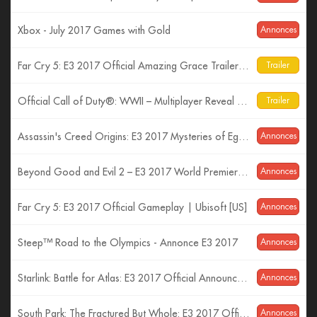
Xbox - July 2017 Games with Gold
Annonces
Far Cry 5: E3 2017 Official Amazing Grace Trailer| Ubisoft [US]
Trailer
Official Call of Duty®: WWII – Multiplayer Reveal Trailer
Trailer
Assassin's Creed Origins: E3 2017 Mysteries of Egypt Trailer
Annonces
Beyond Good and Evil 2 – E3 2017 World Premiere Cinematic Trailer
Annonces
Far Cry 5: E3 2017 Official Gameplay | Ubisoft [US]
Annonces
Steep™ Road to the Olympics - Annonce E3 2017
Annonces
Starlink: Battle for Atlas: E3 2017 Official Announcement Trailer | Ubisoft [US]
Annonces
South Park: The Fractured But Whole: E3 2017 Official Trailer – Time to Take a Stand | Ubisoft [US]
Annonces