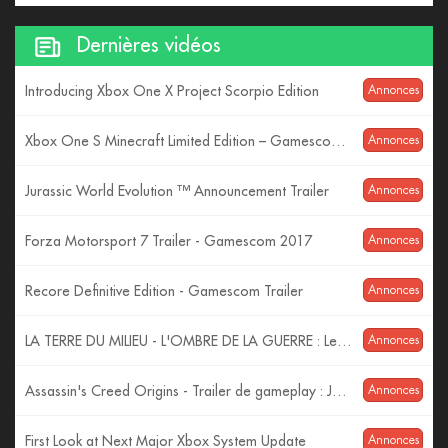
Dernières vidéos
Introducing Xbox One X Project Scorpio Edition
Annonces
Xbox One S Minecraft Limited Edition – Gamescom 2017 – 4K Reveal
Annonces
Jurassic World Evolution ™ Announcement Trailer
Annonces
Forza Motorsport 7 Trailer - Gamescom 2017
Annonces
Recore Definitive Edition - Gamescom Trailer
Annonces
LA TERRE DU MILIEU - L'OMBRE DE LA GUERRE : Les Monstres ! (Trailer VF)
Annonces
Assassin's Creed Origins - Trailer de gameplay : Jeux de pouvoir - Gamescom 2017 [OFFICIEL] VF HD
Annonces
First Look at Next Major Xbox System Update
Annonces