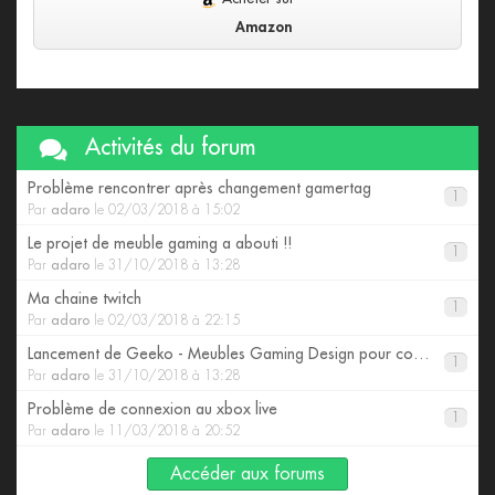
Amazon
Activités du forum
Problème rencontrer après changement gamertag
1
Par
adaro
le 02/03/2018 à 15:02
Le projet de meuble gaming a abouti !!
1
Par
adaro
le 31/10/2018 à 13:28
Ma chaine twitch
1
Par
adaro
le 02/03/2018 à 22:15
Lancement de Geeko - Meubles Gaming Design pour consoles
1
Par
adaro
le 31/10/2018 à 13:28
Problème de connexion au xbox live
1
Par
adaro
le 11/03/2018 à 20:52
Accéder aux forums