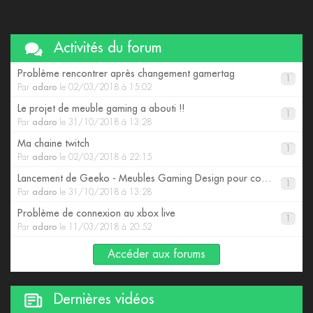
Activités du forum
Problème rencontrer après changement gamertag
1
Par
adaro
le 02/03/2018 à 15:02
Le projet de meuble gaming a abouti !!
1
Par
adaro
le 31/10/2018 à 13:28
Ma chaine twitch
1
Par
adaro
le 02/03/2018 à 22:15
Lancement de Geeko - Meubles Gaming Design pour consoles
1
Par
adaro
le 31/10/2018 à 13:28
Problème de connexion au xbox live
1
Par
adaro
le 11/03/2018 à 20:52
Accéder aux forums
Dernières vidéos