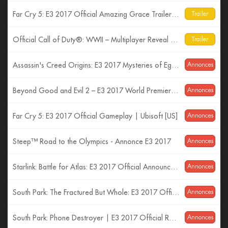
Far Cry 5: E3 2017 Official Amazing Grace Trailer| Ubisoft [US]
Trailer
Official Call of Duty®: WWII – Multiplayer Reveal Trailer
Trailer
Assassin's Creed Origins: E3 2017 Mysteries of Egypt Trailer
Annonces
Beyond Good and Evil 2 – E3 2017 World Premiere Cinematic Trailer
Annonces
Far Cry 5: E3 2017 Official Gameplay | Ubisoft [US]
Annonces
Steep™ Road to the Olympics - Annonce E3 2017
Annonces
Starlink: Battle for Atlas: E3 2017 Official Announcement Trailer | Ubisoft [US]
Annonces
South Park: The Fractured But Whole: E3 2017 Official Trailer – Time to Take a Stand | Ubisoft [US]
Annonces
South Park: Phone Destroyer | E3 2017 Official Reveal Trailer | Ubisoft [US]
Annonces