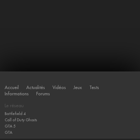
Accueil
Actualités
Vidéos
Jeux
Tests
Informations
Forums
Le réseau
Battlefield 4
Call of Duty Ghosts
GTA 5
GTA