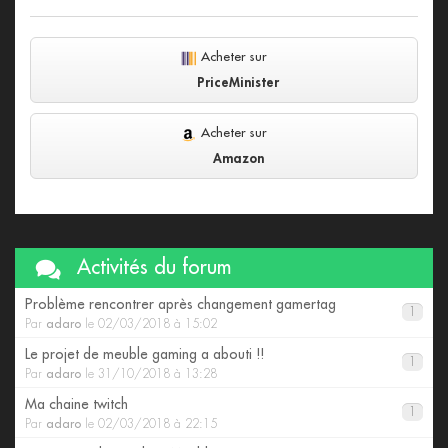
Acheter sur
PriceMinister
Acheter sur
Amazon
Activités du forum
Problème rencontrer après changement gamertag
1
Par
adaro
le 02/03/2018 à 15:02
Le projet de meuble gaming a abouti !!
1
Par
adaro
le 31/10/2018 à 13:28
Ma chaine twitch
1
Par
adaro
le 02/03/2018 à 22:15