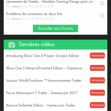
Lancement de Geeko - Meubles Gaming Design pour consoles
1
Par
adaro
le 31/10/2018 à 13:28
Problème de connexion au xbox live
1
Par
adaro
le 11/03/2018 à 20:52
Accéder aux forums
Dernières vidéos
Introducing Xbox One X Project Scorpio Edition
Annonces
Xbox One S Minecraft Limited Edition – Gamescom 2017 – 4K Reveal
Annonces
Jurassic World Evolution ™ Announcement Trailer
Annonces
Forza Motorsport 7 Trailer - Gamescom 2017
Annonces
Recore Definitive Edition - Gamescom Trailer
Annonces