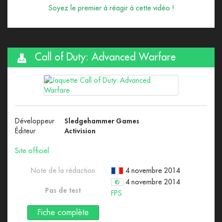
Soyez le premier à réagir à cette vidéo !
Call of Duty: Advanced Warfare
Développeur
Sledgehammer Games
Éditeur
Activision
Site officiel
Note de la rédaction
4 novembre 2014
4 novembre 2014
Pas de test
FPS
Fiche complète