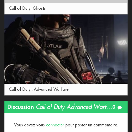
Call of Duty: Ghosts
Call of Duty : Advanced Warfare
Discussion
Call of Duty Advanced Warfare Trailer de révélation !
0
Vous devez vous
connecter
pour poster un commentaire.