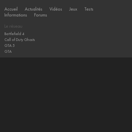
Accueil
Actualités
Vidéos
Jeux
Tests
Informations
Forums
Le réseau
Battlefield 4
Call of Duty Ghosts
GTA 5
GTA
Sites amis
Gamewise
L'actu des jeux vidéo
Hearthstone
Notre-Monde, Jeux Vidéo Geek
Echange de jeux vidéo
Publicités