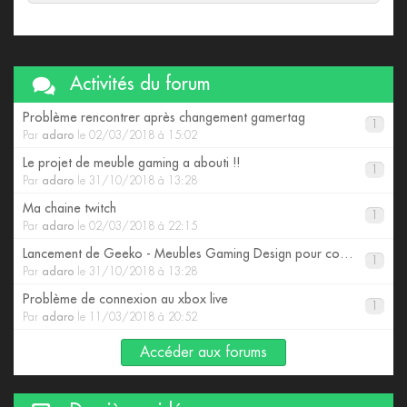
Activités du forum
Problème rencontrer après changement gamertag
1
Par
adaro
le 02/03/2018 à 15:02
Le projet de meuble gaming a abouti !!
1
Par
adaro
le 31/10/2018 à 13:28
Ma chaine twitch
1
Par
adaro
le 02/03/2018 à 22:15
Lancement de Geeko - Meubles Gaming Design pour consoles
1
Par
adaro
le 31/10/2018 à 13:28
Problème de connexion au xbox live
1
Par
adaro
le 11/03/2018 à 20:52
Accéder aux forums