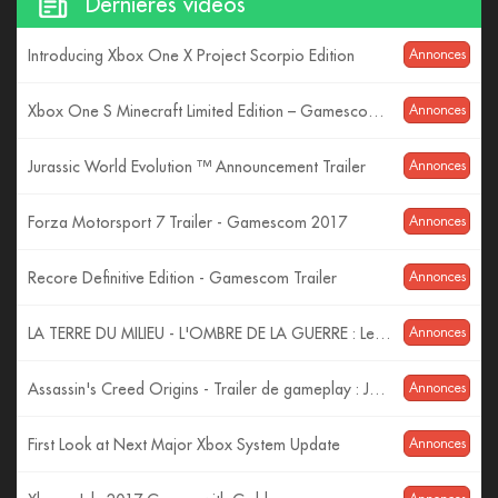
Dernières vidéos
Introducing Xbox One X Project Scorpio Edition
Annonces
Xbox One S Minecraft Limited Edition – Gamescom 2017 – 4K Reveal
Annonces
Jurassic World Evolution ™ Announcement Trailer
Annonces
Forza Motorsport 7 Trailer - Gamescom 2017
Annonces
Recore Definitive Edition - Gamescom Trailer
Annonces
LA TERRE DU MILIEU - L'OMBRE DE LA GUERRE : Les Monstres ! (Trailer VF)
Annonces
Assassin's Creed Origins - Trailer de gameplay : Jeux de pouvoir - Gamescom 2017 [OFFICIEL] VF HD
Annonces
First Look at Next Major Xbox System Update
Annonces