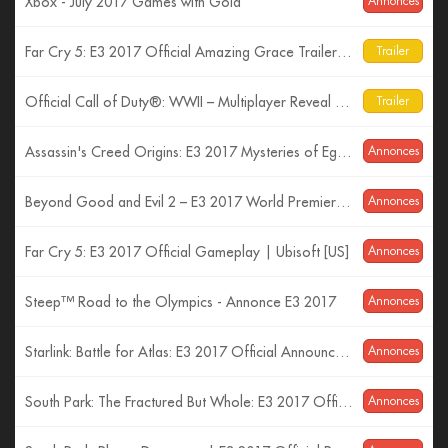
Xbox - July 2017 Games with Gold
Annonces
Far Cry 5: E3 2017 Official Amazing Grace Trailer| Ubisoft [US]
Trailer
Official Call of Duty®: WWII – Multiplayer Reveal Trailer
Trailer
Assassin's Creed Origins: E3 2017 Mysteries of Egypt Trailer
Annonces
Beyond Good and Evil 2 – E3 2017 World Premiere Cinematic Trailer
Annonces
Far Cry 5: E3 2017 Official Gameplay | Ubisoft [US]
Annonces
Steep™ Road to the Olympics - Annonce E3 2017
Annonces
Starlink: Battle for Atlas: E3 2017 Official Announcement Trailer | Ubisoft [US]
Annonces
South Park: The Fractured But Whole: E3 2017 Official Trailer – Time to Take a Stand | Ubisoft [US]
Annonces