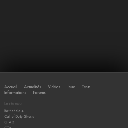
Accueil
Actualités
Vidéos
Jeux
Tests
Informations
Forums
Le réseau
Battlefield 4
Call of Duty Ghosts
GTA 5