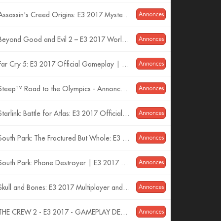
Assassin's Creed Origins: E3 2017 Mysteries of Egypt Trailer
Annonces
Beyond Good and Evil 2 – E3 2017 World Premiere Cinematic Trailer
Annonces
Far Cry 5: E3 2017 Official Gameplay | Ubisoft [US]
Annonces
Steep™ Road to the Olympics - Annonce E3 2017
Annonces
Starlink: Battle for Atlas: E3 2017 Official Announcement Trailer | Ubisoft [US]
Annonces
South Park: The Fractured But Whole: E3 2017 Official Trailer – Time to Take a Stand | Ubisoft [US]
Annonces
South Park: Phone Destroyer | E3 2017 Official Reveal Trailer | Ubisoft [US]
Annonces
Skull and Bones: E3 2017 Multiplayer and PvP Gameplay | Ubisoft [US]
Annonces
THE CREW 2 - E3 2017 - GAMEPLAY DEMO [PT]
Annonces