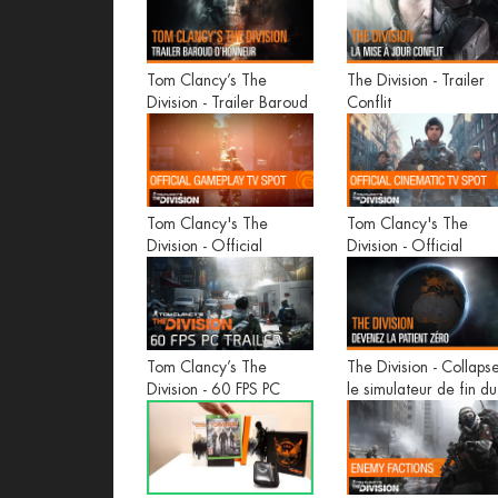
Tom Clancy’s The
The Division - Trailer
Division - Trailer Baroud
Conflit
d'Honneur
Tom Clancy's The
Tom Clancy's The
Division - Official
Division - Official
Gameplay TV Spot [US]
Cinematic TV Spot [U
Tom Clancy’s The
The Division - Collaps
Division - 60 FPS PC
le simulateur de fin du
Gameplay Trailer
Monde
[EUROPE]