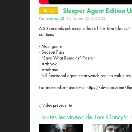
Sleeper Agent Edition U
Trailer
Par
phorrest22
, 15 février 2016 20:52
A 30 seconds unboxing video of the Tom Clancy's Th
contains
- Main game
- Season Pass
- “Save What Remains”-Poster
- Artbook
- Armband
- Full functional agent smartwatch replica with glow
For more information visit https://division.zone/the
Vidéo précédente
Toutes les vidéos de Tom Clancy's T