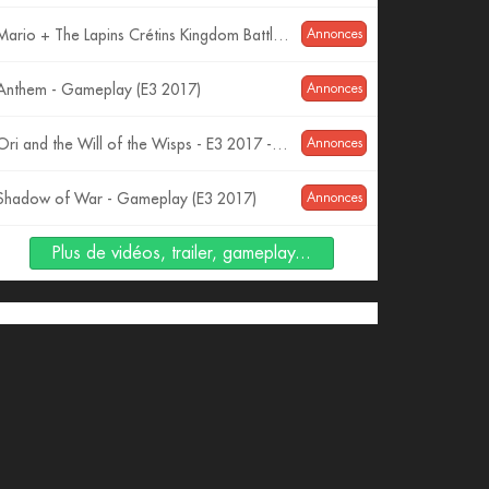
Mario + The Lapins Crétins Kingdom Battle - Trailer d'Annonce E3 2017
Annonces
Anthem - Gameplay (E3 2017)
Annonces
Ori and the Will of the Wisps - E3 2017 - 4K Teaser Trailer
Annonces
Shadow of War - Gameplay (E3 2017)
Annonces
Plus de vidéos, trailer, gameplay...