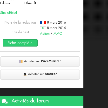
Éditeur
Ubisoft
Site officiel
Note de la rédaction
8 mars 2016
8 mars 2016
Pas de test
Action
/
MMO
Fiche complète
Acheter sur
PriceMinister
Acheter sur
Amazon
Activités du forum