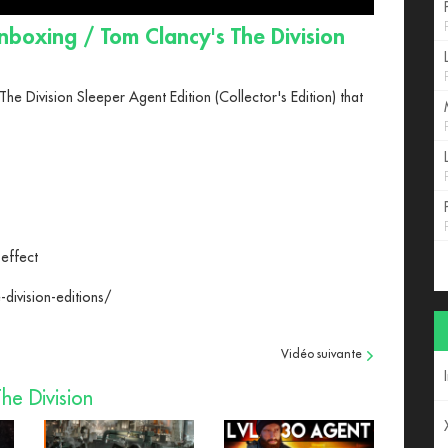
nboxing / Tom Clancy's The Division
e Division Sleeper Agent Edition (Collector's Edition) that
 effect
-division-editions/
Vidéo suivante
he Division