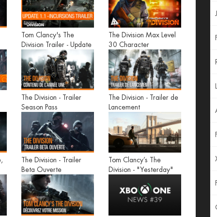
Tom Clancy's The
The Division Max Level
Division Trailer - Update
30 Character
1.1: Incursions [US]
The Division - Trailer
The Division - Trailer de
Season Pass
Lancement
S]
e,
The Division - Trailer
Tom Clancy’s The
Beta Ouverte
Division - "Yesterday"
TV Spot [EUROPE]