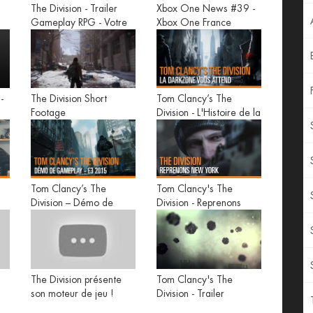
The Division - Trailer
Xbox One News #39 -
Gameplay RPG - Votre
Xbox One France
mission
-
The Division Short
Tom Clancy’s The
Footage
Division - L'Histoire de la
Darkzone
Tom Clancy’s The
Tom Clancy's The
Division – Démo de
Division - Reprenons
Gameplay - E3 2015
New York
The Division présente
Tom Clancy's The
son moteur de jeu !
Division - Trailer