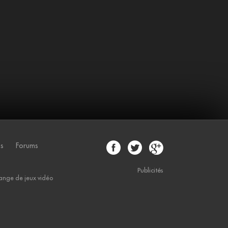
ns
Forums
Publicités
ange de jeux vidéo