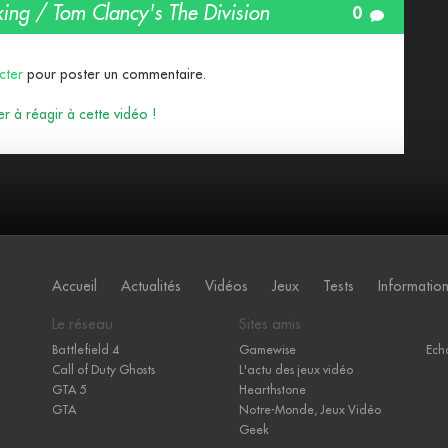
ing / Tom Clancy's The Division
0
cter
pour poster un commentaire.
r à réagir à cette vidéo !
Accueil
Actualités
Vidéos
Jeux
Tests
Informatio
Le réseau
Sites amis
Battlefield 4
Gamewise
Ech
Call of Duty Ghosts
L'actu des jeux vidéo
GTA 5
Hearthstone
GTA
Notre-Monde, Jeux Vidéo
Geek