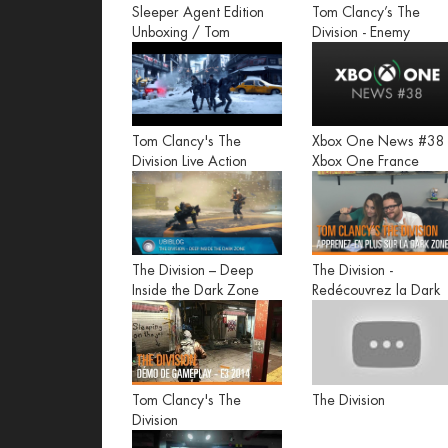
Sleeper Agent Edition
Tom Clancy’s The
Unboxing / Tom
Division - Enemy
Clancy's The Division
Factions [US]
Tom Clancy's The
Xbox One News #38 
Division Live Action
Xbox One France
Trailer - FR
The Division – Deep
The Division -
Inside the Dark Zone
Redécouvrez la Dark
Zone
Tom Clancy's The
The Division
Division