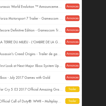
Jurassic World Evolution ™ Announcement Trailer
Annonces
Forza Motorsport 7 Trailer - Gamescom 2017
Annonces
Recore Definitive Edition - Gamescom Trailer
Annonces
LA TERRE DU MILIEU - L'OMBRE DE LA GUERRE : Les Monstres ! (Trailer VF)
Annonces
Assassin's Creed Origins - Trailer de gameplay : Jeux de pouvoir - Gamescom 2017 [OFFICIEL] VF HD
Annonces
First Look at Next Major Xbox System Update
Annonces
Xbox - July 2017 Games with Gold
Annonces
Far Cry 5: E3 2017 Official Amazing Grace Trailer| Ubisoft [US]
Trailer
Official Call of Duty®: WWII – Multiplayer Reveal Trailer
Trailer