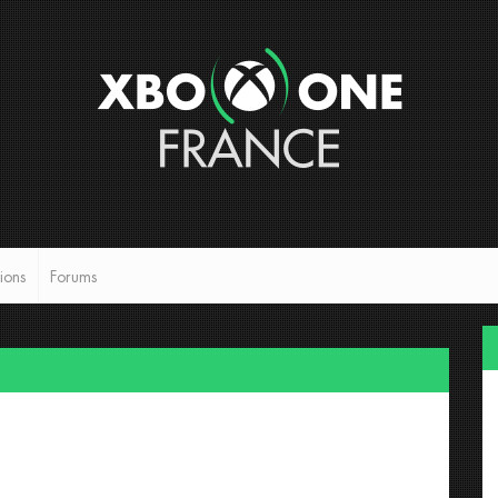
ions
Forums