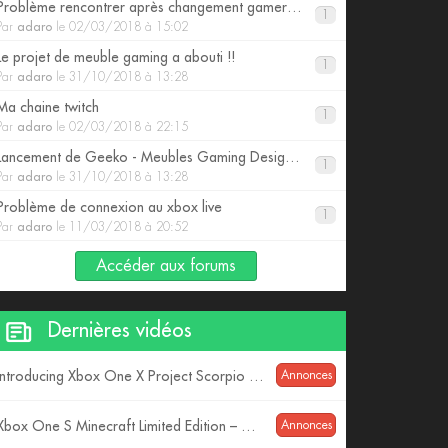
Problème rencontrer après changement gamertag
1
Par
adaro
le 02/03/2018 à 15:02
Le projet de meuble gaming a abouti !!
1
Par
adaro
le 31/10/2018 à 13:28
Ma chaine twitch
1
Par
adaro
le 02/03/2018 à 22:15
Lancement de Geeko - Meubles Gaming Design pour consoles
1
Par
adaro
le 31/10/2018 à 13:28
Problème de connexion au xbox live
1
Par
adaro
le 11/03/2018 à 20:52
Accéder aux forums
Dernières vidéos
Introducing Xbox One X Project Scorpio Edition
Annonces
Xbox One S Minecraft Limited Edition – Gamescom 2017 – 4K Reveal
Annonces