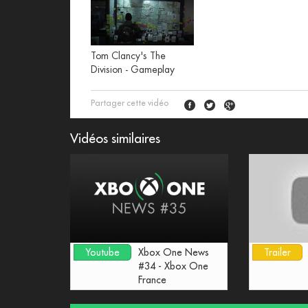
Tom Clancy's The
Division - Gameplay
Partager cette vidéo
Vidéos similaires
Youtube
Xbox One News
Trailer
#34 - Xbox One
France