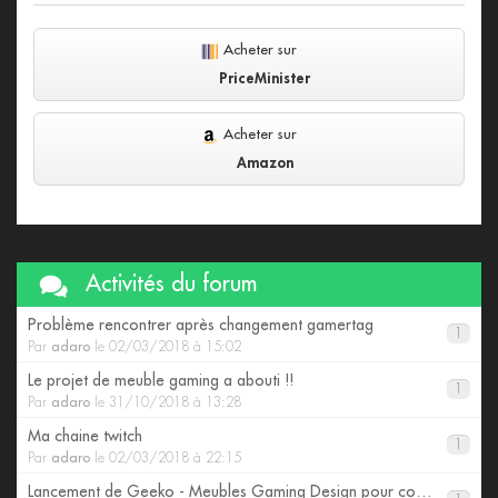
Acheter sur
PriceMinister
Acheter sur
Amazon
Activités du forum
Problème rencontrer après changement gamertag
1
Par
adaro
le 02/03/2018 à 15:02
Le projet de meuble gaming a abouti !!
1
Par
adaro
le 31/10/2018 à 13:28
Ma chaine twitch
1
Par
adaro
le 02/03/2018 à 22:15
Lancement de Geeko - Meubles Gaming Design pour consoles