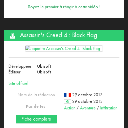
Soyez le premier à réagir à cette vidéo !
Assassin's Creed 4 : Black Flag
Développeur
Ubisoft
Éditeur
Ubisoft
Site officiel
Note de la rédaction
29 octobre 2013
29 octobre 2013
Pas de test
Action
/
Aventure
/
Infiltration
Fiche complète