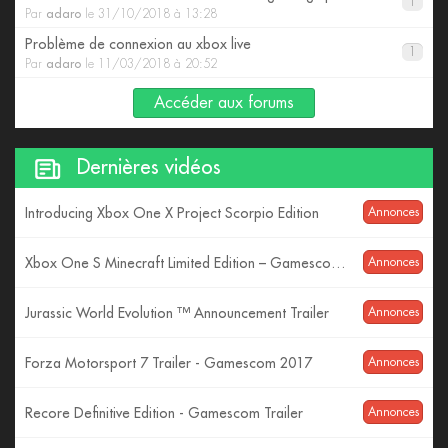
1
Par
adaro
le 31/10/2018 à 13:28
Problème de connexion au xbox live
1
Par
adaro
le 11/03/2018 à 20:52
Accéder aux forums
Dernières vidéos
Introducing Xbox One X Project Scorpio Edition
Annonces
Xbox One S Minecraft Limited Edition – Gamescom 2017 – 4K Reveal
Annonces
Jurassic World Evolution ™ Announcement Trailer
Annonces
Forza Motorsport 7 Trailer - Gamescom 2017
Annonces
Recore Definitive Edition - Gamescom Trailer
Annonces