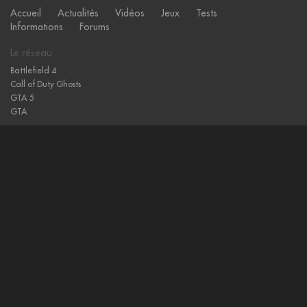
Accueil
Actualités
Vidéos
Jeux
Tests
Informations
Forums
Le réseau
Battlefield 4
Call of Duty Ghosts
GTA 5
GTA
Sites amis
Gamewise
L'actu des jeux vidéo
Hearthstone
Notre-Monde, Jeux Vidéo Geek
Echange de jeux vidéo
Publicités