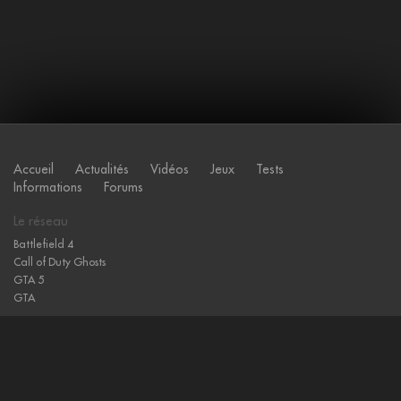
Accueil
Actualités
Vidéos
Jeux
Tests
Informations
Forums
Le réseau
Battlefield 4
Call of Duty Ghosts
GTA 5
GTA
Sites amis
Gamewise
L'actu des jeux vidéo
Hearthstone